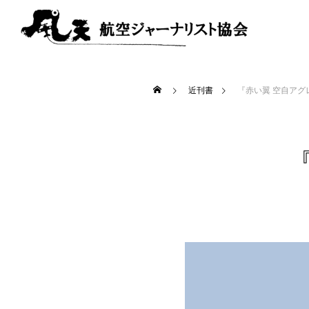
近刊書
『赤い翼 空自アグ