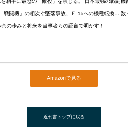
を相手に最恐の「敵役」を演じる。 日本最強の戦闘機
２「戦闘機」の相次ぐ墜落事故、Ｆ‐15への機種転換… 
年余の歩みと将来を当事者らの証言で明かす！
Amazonで見る
近刊書トップに戻る