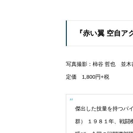
『赤い翼 空自ア
写真撮影：柿谷 哲也 並木書
定価 1,800円+税
傑出した技量を持つパ
群） １９８１年、戦闘