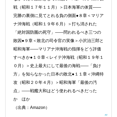
戦（昭和１７年１１月）＞日本海軍の体質――
完勝の裏側に見てとれる負の側面●８章＜マリア
ナ沖海戦（昭和１９年６月）＞打ち消された
「絶対国防圏の死守」――問われるべき三つの
敗因●９章＜敗北の司令官の実像＞小沢治三郎と
昭和海軍――マリアナ沖海戦の指揮をどう評価
すべきか●１０章＜レイテ沖海戦（昭和１９年１
０月）＞史上最大にして最後の海戦――「負け
方」を知らなかった日本の敗北●１１章＜沖縄特
攻（昭和２０年４月）＞昭和海軍「最後の汚
点」――戦艦大和はどう使われるべきだった
か ほか
（出典：Amazon）