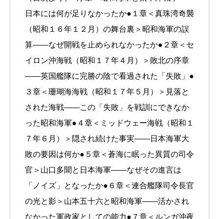
日本には何が足りなかったか●１章＜真珠湾奇襲
（昭和１６年１２月）の舞台裏＞昭和海軍の誤
算――なぜ開戦を止められなかったか●２章＜セ
イロン沖海戦（昭和１７年４月）＞敗北の序章
――英国艦隊に完勝の陰で看過された「失敗」●
３章＜珊瑚海海戦（昭和１７年５月）＞見落と
された海戦――この「失敗」を戦訓にできなか
った昭和海軍●４章＜ミッドウェー海戦（昭和１
７年６月）＞隠され続けた事実――日本海軍大
敗の要因は何か●５章＜蒼海に眠った異質の司令
官＞山口多聞と日本海軍――なぜその進言は
「ノイズ」となったか●６章＜連合艦隊司令長官
の光と影＞山本五十六と昭和海軍――活かされ
なかった軍政家としての能力●７章＜ルンガ沖夜