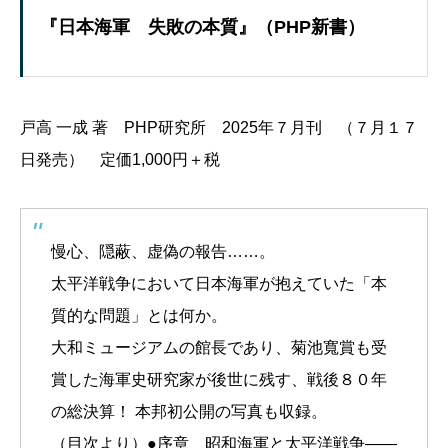
『日本海軍 失敗の本質』（PHP新書）
戸高 一成 著 PHP研究所 2025年７月刊 （７月１７
日発売） 定価1,000円＋税
慢心、隠蔽、虚偽の報告……。
太平洋戦争において日本海軍が抱えていた「本
質的な問題」とは何か。
大和ミュージアムの館長であり、菊池寬賞も受
賞した海軍史研究家が後世に残す、戦後８０年
の総決算！ 本邦初公開の写真も収録。
（目次より）●序章 昭和海軍と太平洋戦争――