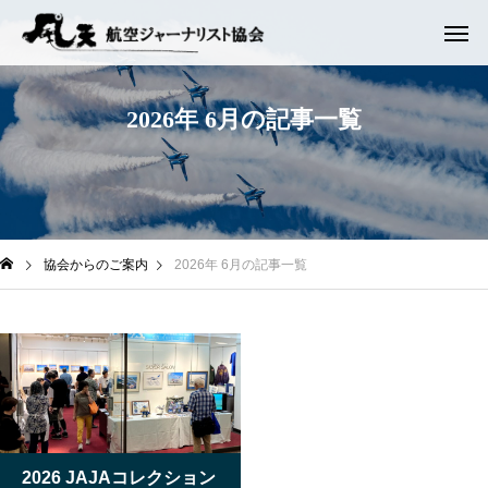
2
0
2
6
年
6
月
の
記
事
一
覧
協会からのご案内
2026年 6月の記事一覧
2026 JAJAコレクション